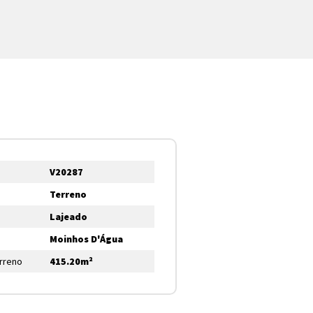
V20287
Terreno
Lajeado
Moinhos D'Água
erreno
415.20m²