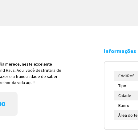
informações
ília merece, neste excelente
nd Haus. Aqui você desfrutara de
Cód/Ref.
azer e a tranquilidade de saber
lhor da vida aqui!!
Tipo
Cidade
00
Bairro
Área do t