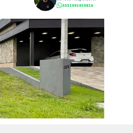
5551991930816