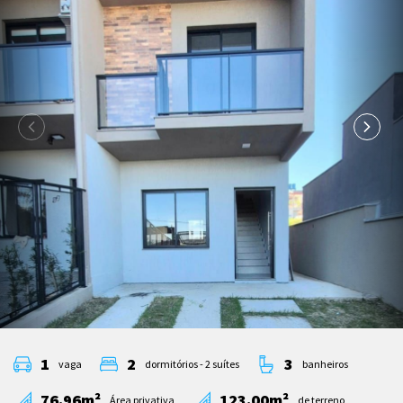
1
2
3
vaga
dormitórios - 2 suítes
banheiros
76.96m²
123.00m²
Área privativa
de terreno