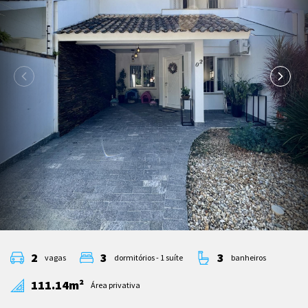
2
3
3
vagas
dormitórios - 1 suíte
banheiros
111.14m²
Área privativa