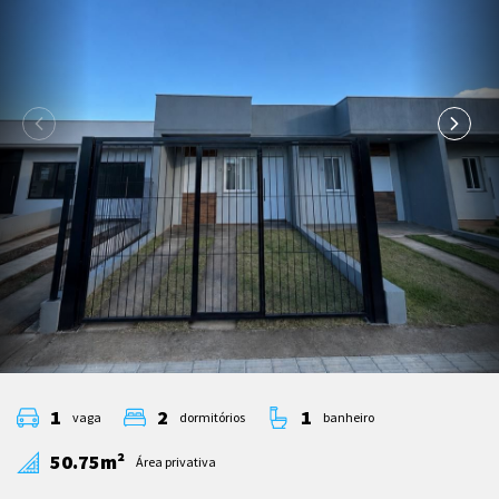
1
2
1
vaga
dormitórios
banheiro
50.75m²
Área privativa