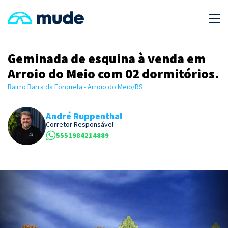
Geminada de esquina à venda em
Arroio do Meio com 02 dormitórios.
Bairro Barra da Forqueta - Arroio do Meio/RS
André Ruppenthal
Corretor Responsável
5551984214889