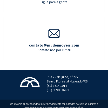
Ligue para a gente
contato@mudeimoveis.com
Contate-nos por e-mail
Rua 25 de julho, nº 222
Bairro Florestal - Lajeado/RS
(51) 3714 1014
(51) 99909 0263
Os imóveis publicados devem ser previamente consultados pois estão sujeitos a
disponibilidade e alteração de valor sem aviso prévio.