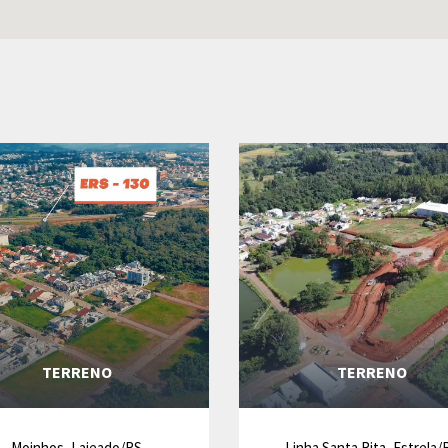
TERRENO
TERRENO
Moinhos, Lajeado/RS
Linha Santa Rita, Estrela/