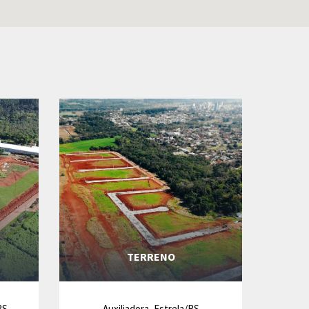
TERRENO
RS
Auxiliadora, Estrela/RS