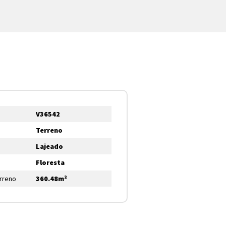
V36542
Terreno
Lajeado
Floresta
erreno
360.48m²