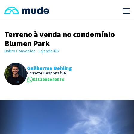
Terreno à venda no condomínio
Blumen Park
Bairro Conventos - Lajeado/RS
Guilherme Behling
Corretor Responsável
5551998040576