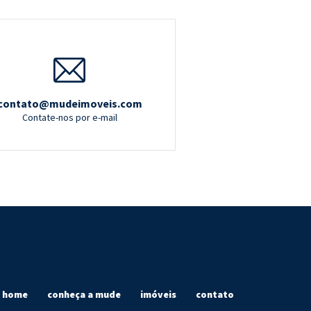
contato@mudeimoveis.com
Contate-nos por e-mail
home
conheça a mude
imóveis
contato