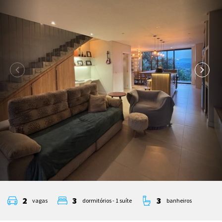
2
3
3
vagas
dormitórios - 1 suíte
banheiros