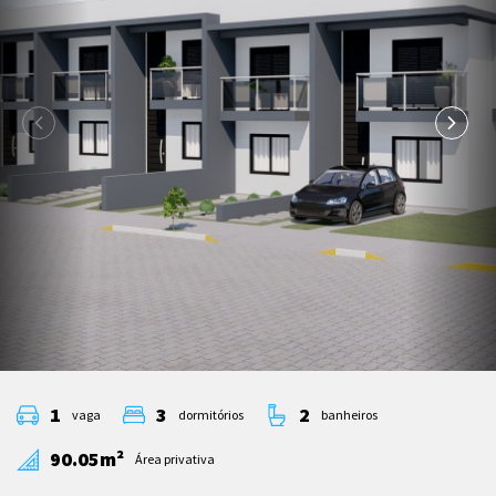
1
3
2
vaga
dormitórios
banheiros
90.05m²
Área privativa