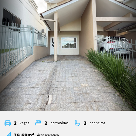
2
2
2
vagas
dormitórios
banheiros
78.68m²
Área privativa