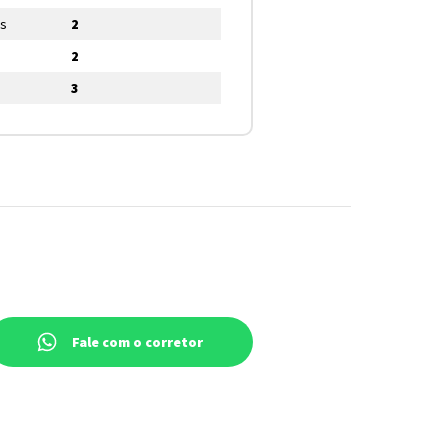
os
2
2
3
Fale com o corretor