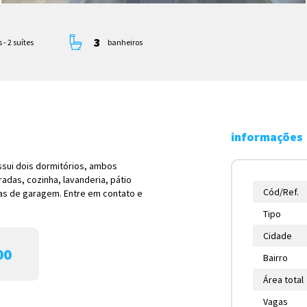
3
 - 2 suítes
banheiros
informações
ssui dois dormitórios, ambos
gradas, cozinha, lavanderia, pátio
Cód/Ref.
as de garagem. Entre em contato e
Tipo
Cidade
00
Bairro
Área total
Vagas