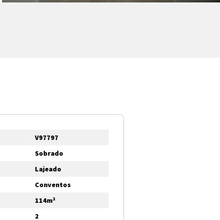
V97797
Sobrado
Lajeado
Conventos
114m²
2