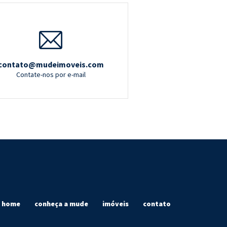
contato@mudeimoveis.com
Contate-nos por e-mail
home
conheça a mude
imóveis
contato