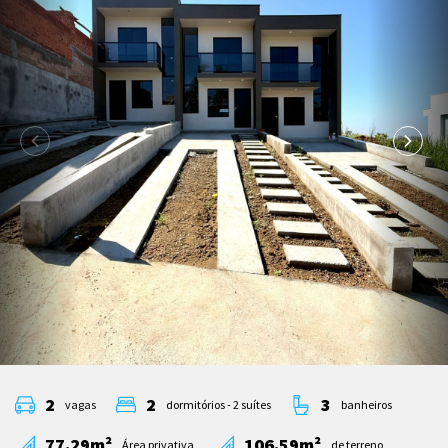
2
2
3
vagas
dormitórios - 2 suítes
banheiros
77.29m²
106.59m²
Área privativa
de terreno