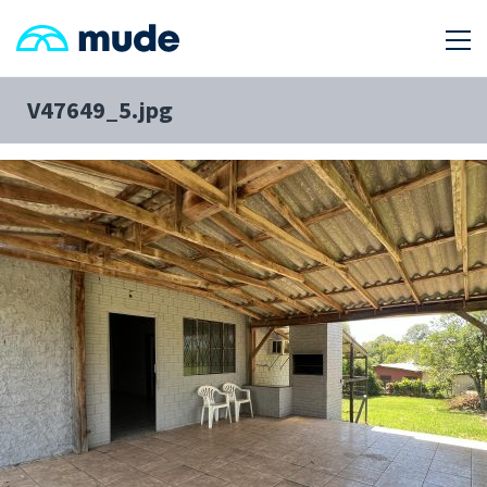
V47649_5.jpg