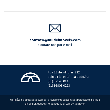
contato@mudeimoveis.com
Contate-nos por e-mail
Rua 25 de julho, nº 222
Bairro Florestal - Lajeado/RS
(51) 3714 1014
(51) 99909 0263
Os imóveis publicados devem ser previamente consultados pois estão sujeitos a
disponibilidade e alteração de valor sem aviso prévio.