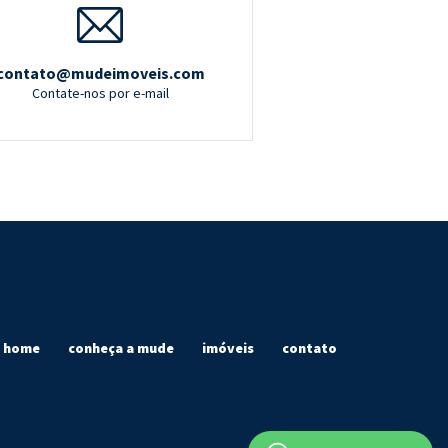
contato@mudeimoveis.com
Contate-nos por e-mail
home
conheça a mude
imóveis
contato