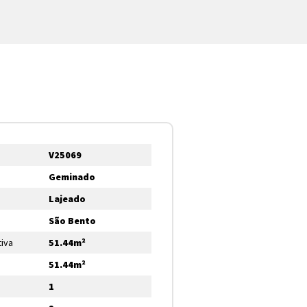
V25069
Geminado
Lajeado
São Bento
tiva
51.44m²
51.44m²
1