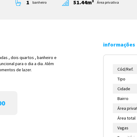
1
51.44m²
banheiro
Área privativa
informações
das , dois quartos , banheiro e
ncional para o dia a dia. Além
Cód/Ref.
momentos de lazer.
Tipo
Cidade
Bairro
00
Área priva
Área total
Vagas