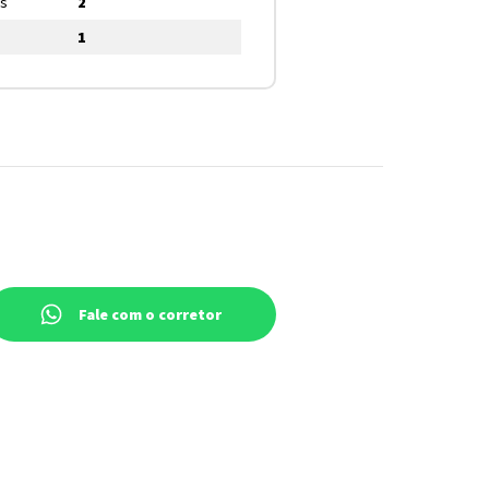
os
2
1
Fale com o corretor