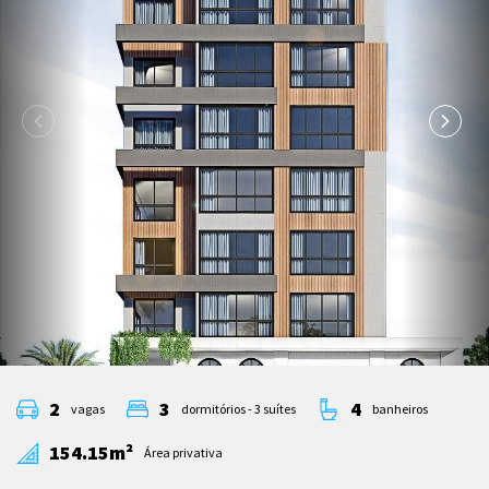
2
3
4
vagas
dormitórios - 3 suítes
banheiros
154.15m²
Área privativa