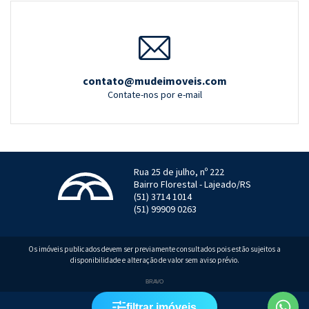
contato@mudeimoveis.com
Contate-nos por e-mail
Rua 25 de julho, nº 222
Bairro Florestal - Lajeado/RS
(51) 3714 1014
(51) 99909 0263
Os imóveis publicados devem ser previamente consultados pois estão sujeitos a
disponibilidade e alteração de valor sem aviso prévio.
Localizar
BRAVO
filtrar imóveis