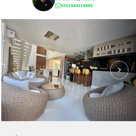
5551984214889