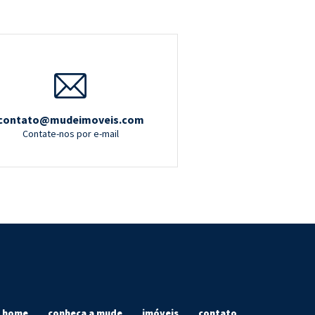
contato@mudeimoveis.com
Contate-nos por e-mail
home
conheça a mude
imóveis
contato