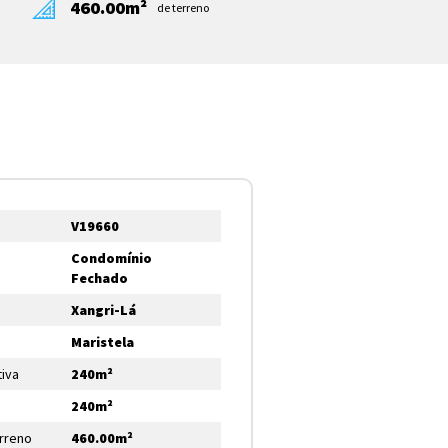
460.00m²
de terreno
V19660
Condomínio
Fechado
Xangri-Lá
Maristela
tiva
240m²
240m²
erreno
460.00m²