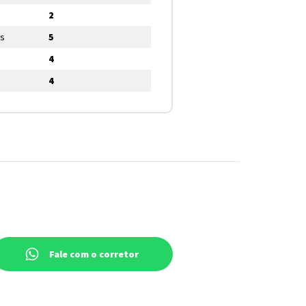
2
os
5
4
4
Fale com o corretor