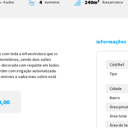
4
240m²
 - 4 suítes
banheiros
Área privativa
informações
 com toda a infraestrutura que vc
dormitórios, sendo dois suítes
Cód/Ref.
 e decorada com requinte em todos
ardim com irrigação automatizada.
Tipo
 imóveis e saiba mais sobre está
Cidade
Bairro
0,00
Área priva
Área total
Área do t