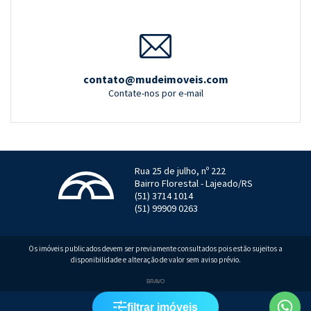
contato@mudeimoveis.com
Contate-nos por e-mail
Rua 25 de julho, nº 222
Bairro Florestal - Lajeado/RS
(51) 3714 1014
(51) 99909 0263
Os imóveis publicados devem ser previamente consultados pois estão sujeitos a
disponibilidade e alteração de valor sem aviso prévio.
Localizar
BRAVO
filtrar imóveis