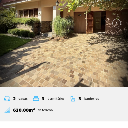
2
3
3
vagas
dormitórios
banheiros
620.00m²
de terreno