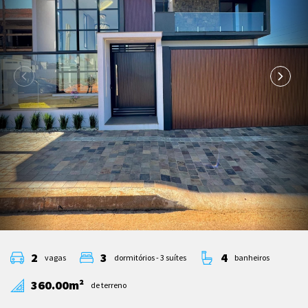
2
3
4
vagas
dormitórios - 3 suítes
banheiros
360.00m²
de terreno