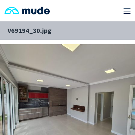
V69194_30.jpg