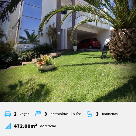
2
3
3
vagas
dormitórios - 1 suíte
banheiros
472.00m²
de terreno