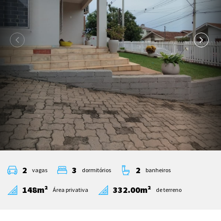
2
3
2
vagas
dormitórios
banheiros
148m²
332.00m²
Área privativa
de terreno