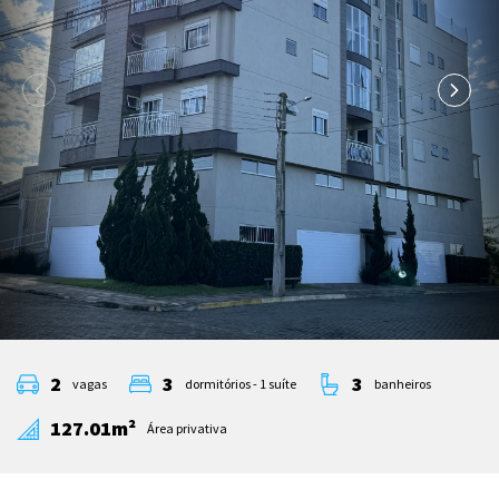
2
3
3
vagas
dormitórios - 1 suíte
banheiros
127.01m²
Área privativa