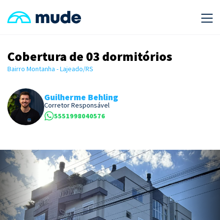
Cobertura de 03 dormitórios
Bairro Montanha - Lajeado/RS
Guilherme Behling
Corretor Responsável
5551998040576