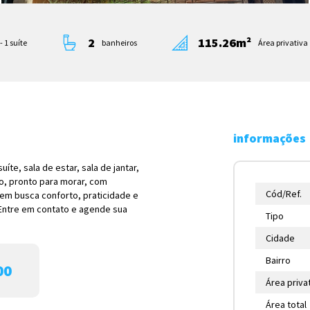
2
115.26m²
- 1 suíte
banheiros
Área privativa
informações
te, sala de estar, sala de jantar,
do, pronto para morar, com
Cód/Ref.
uem busca conforto, praticidade e
 Entre em contato e agende sua
Tipo
Cidade
Bairro
00
Área priva
Área total