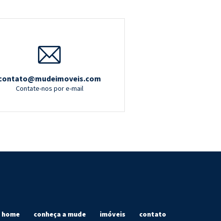
contato@mudeimoveis.com
Contate-nos por e-mail
home
conheça a mude
imóveis
contato