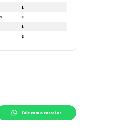
1
os
3
1
2
Fale com o corretor