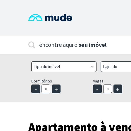
encontre aqui o
seu imóvel
Tipo do imóvel
Lajeado
Dormitórios
Vagas
-
+
-
+
Apartamento à vend