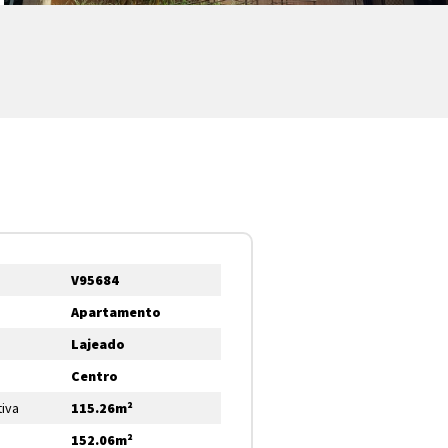
V95684
Apartamento
Lajeado
Centro
tiva
115.26m²
152.06m²