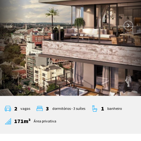
2
3
1
vagas
dormitórios - 3 suítes
banheiro
171m²
Área privativa