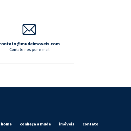
contato@mudeimoveis.com
Contate-nos por e-mail
home
conheça a mude
imóveis
contato