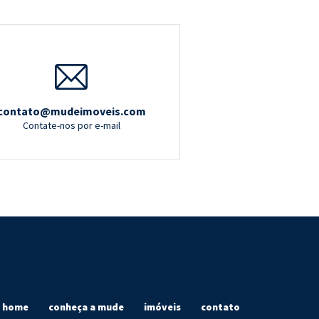
contato@mudeimoveis.com
Contate-nos por e-mail
home
conheça a mude
imóveis
contato