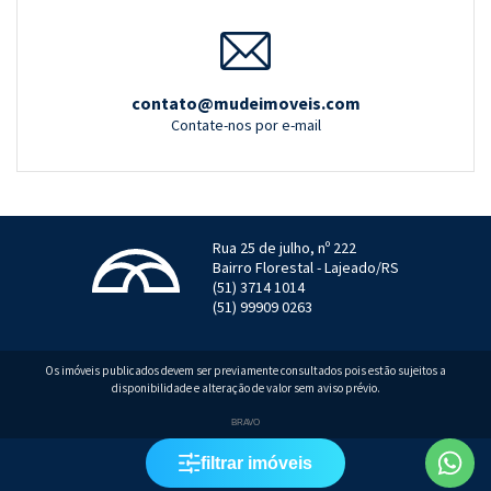
contato@mudeimoveis.com
Contate-nos por e-mail
Rua 25 de julho, nº 222
Bairro Florestal - Lajeado/RS
(51) 3714 1014
(51) 99909 0263
Os imóveis publicados devem ser previamente consultados pois estão sujeitos a
disponibilidade e alteração de valor sem aviso prévio.
Localizar
BRAVO
filtrar imóveis