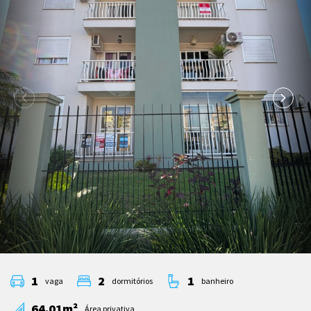
1
2
1
vaga
dormitórios
banheiro
64.01m²
Área privativa