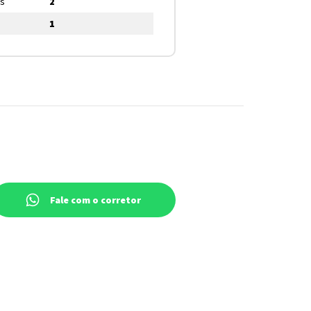
os
2
1
Fale com o corretor