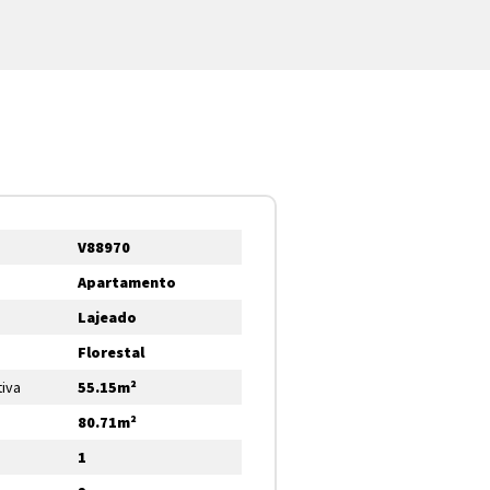
V88970
Apartamento
Lajeado
Florestal
tiva
55.15m²
80.71m²
1