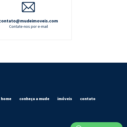
contato@mudeimoveis.com
Contate-nos por e-mail
home
conheça a mude
imóveis
contato