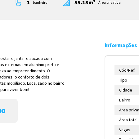
1
55.15m²
banheiro
Área privativa
informações
 estar e jantar e sacada com
as externas em alumínio preto e
Cód/Ref.
leza ao empreendimento. O
adores, o conforto de dois
Tipo
tas mobiliado. Localizado no bairro
 para viver bem!
Cidade
Bairro
00
Área priva
Área total
Vagas