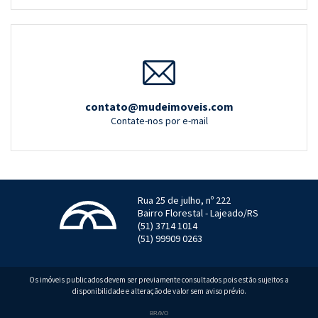
contato@mudeimoveis.com
Contate-nos por e-mail
Rua 25 de julho, nº 222
Bairro Florestal - Lajeado/RS
(51) 3714 1014
(51) 99909 0263
Os imóveis publicados devem ser previamente consultados pois estão sujeitos a
disponibilidade e alteração de valor sem aviso prévio.
Localizar
BRAVO