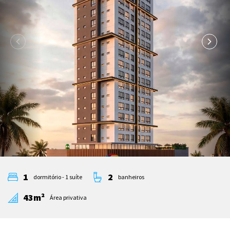
1
2
dormitório - 1 suíte
banheiros
43m²
Área privativa