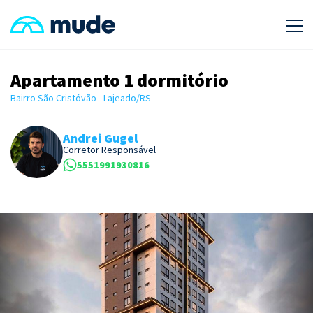
Apartamento 1 dormitório
Bairro São Cristóvão - Lajeado/RS
Andrei Gugel
Corretor Responsável
5551991930816